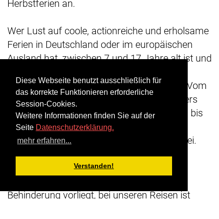
Herbstferien an.
Wer Lust auf coole, actionreiche und erholsame
Ferien in Deutschland oder im europäischen
Ausland hat, zwischen 7 und 17 Jahre alt ist und
in Mitte wohnt, kann sich ab sofort für die
Diese Webseite benutzt ausschließlich für
Ferienreisen des Jugendamtes anmelden. Vom
das korrekte Funktionieren erforderliche
Sommercamp am See in Brandenburg übers
Session-Cookies.
Beach- und Surfcamp in den Niederlanden, bis
Weitere Informationen finden Sie auf der
zum Mountainbiking in den Pyrenäen mit
Seite
Datenschutzerklärung.
anschließendem Strandurlaub ist alles dabei.
mehr erfahren...
Unsere Reisen sind inklusiv. Das heißt:
Unabhängig von Herkunft, Religion oder
Verstanden!
Genderidentität, ob ein Handicap oder eine
Behinderung vorliegt, bei unseren Reisen ist
jede*r herzlich willkommen.