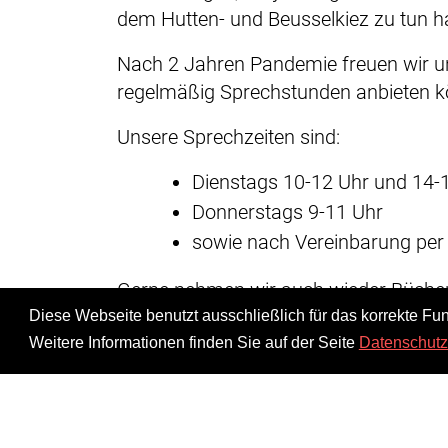
dem Hutten- und Beusselkiez zu tun h
Nach 2 Jahren Pandemie freuen wir un
regelmäßig Sprechstunden anbieten k
Unsere Sprechzeiten sind:
Dienstags 10-12 Uhr und 14-
Donnerstags 9-11 Uhr
sowie nach Vereinbarung per 
Gerne nehmen wir auch wieder Bücher
Bücherbank entgegen, füllen Wasserfla
Diese Webseite benutzt ausschließlich für das korrekte Fun
Handys und haben wie üblich viele Inf
Weitere Informationen finden Sie auf der Seite
Datenschutz
Veranstaltungen, den Einrichtungen un
Ihr / Euer QM-Team,