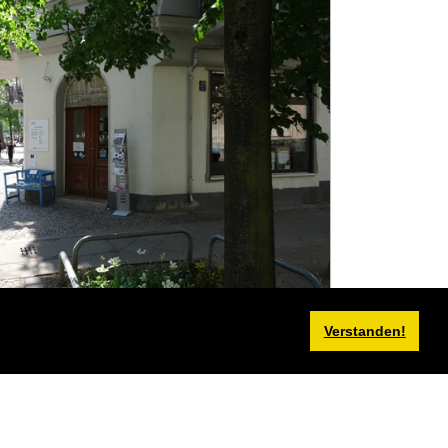
Verstanden!
H
r Ecke Wittstocker Straße