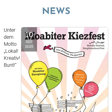
© Gerald Backhaus
NEWS
Unter
10
dem
SEP
Motto
2025
„Lokal!
Kreativ!
Bunt!“