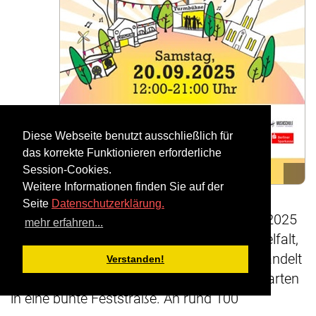
Diese Webseite benutzt ausschließlich für
das korrekte Funktionieren erforderliche
Session-Cookies.
Weitere Informationen finden Sie auf der
Seite
Datenschutzerklärung.
verspricht das Moabiter Kiezfest am 20.9.2025
mehr erfahren...
von 12 bis 21 Uhr ein Stadtteilfest voller Vielfalt,
Spaß und guter Laune. Zum 11. Mal verwandelt
Verstanden!
sich das Areal rund um das Rathaus Tiergarten
in eine bunte Feststraße. An rund 100