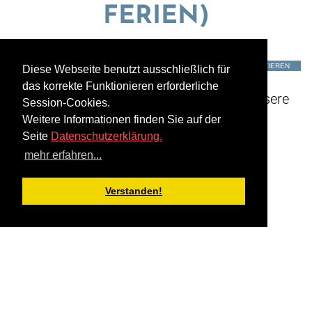
FERIEN)
Datum:
16.07.2024 16:30 - 17:30
TERMIN EXPORTIEREN
Diese Webseite benutzt ausschließlich für
das korrekte Funktionieren erforderliche
Ihr sucht Eure Lieblingsbücher aus und unsere
Session-Cookies.
Vorleserinnen von Lesewelt e.V. lesen vor!
Weitere Informationen finden Sie auf der
Seite
Datenschutzerklärung.
Für Kinder von 4-12 Jahren.
mehr erfahren...
Jeden Dienstag 16:30 – 17:30 Uhr.
Verstanden!
Eintritt frei.