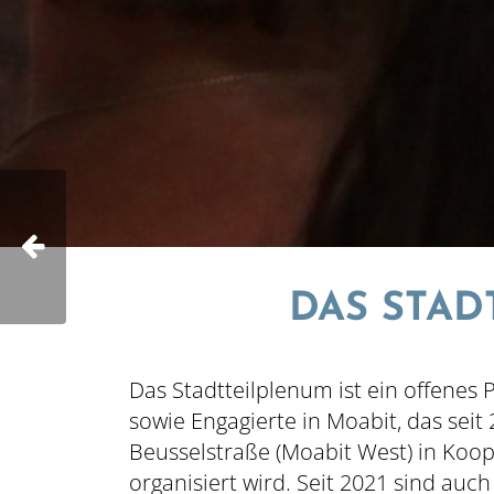
DAS STAD
Inhalt hinzufügen...
Das Stadtteilplenum ist ein offen
sowie Engagierte in Moabit, das se
Beusselstraße (Moabit West) in Koop
organisiert wird. Seit 2021 sind a