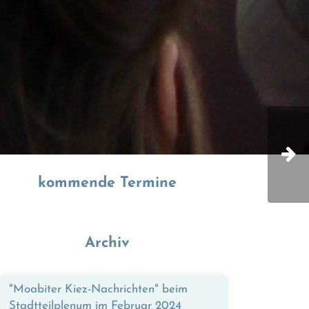
© QM Beusselstraße
kommende Termine
Archiv
"Moabiter Kiez-Nachrichten" beim
Stadtteilplenum im Februar 2024