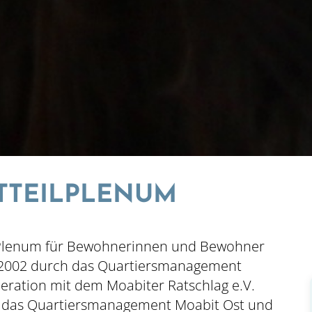
TTEILPLENUM
es Plenum für Bewohnerinnen und Bewohner
it 2002 durch das Quartiersmanagement
eration mit dem Moabiter Ratschlag e.V.
uch das Quartiersmanagement Moabit Ost und