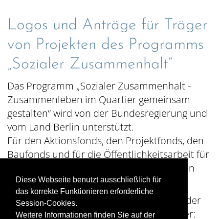
Logos und Anträge für Träger
von Projekten des Programms
„Sozialer Zusammenhalt“
Das Programm „Sozialer Zusammenhalt -
Zusammenleben im Quartier gemeinsam
gestalten“ wird von der Bundesregierung und
vom Land Berlin unterstützt.
Für den Aktionsfonds, den Projektfonds, den
Baufonds und für die Öffentlichkeitsarbeit für
das Quartier wird eine Logoleiste mit allen
Beteiligten verwendet.
Diese Webseite benutzt ausschließlich für
das korrekte Funktionieren erforderliche
Weitere Informationen zur Verwendung der
Session-Cookies.
Logos und die Einzel-Logos finden Sie hier:
Weitere Informationen finden Sie auf der